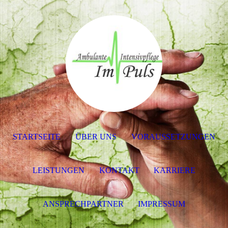
STARTSEITE
ÜBER UNS
VORAUSSETZUNGEN
LEISTUNGEN
KONTAKT
KARRIERE
ANSPRECHPARTNER
IMPRESSUM